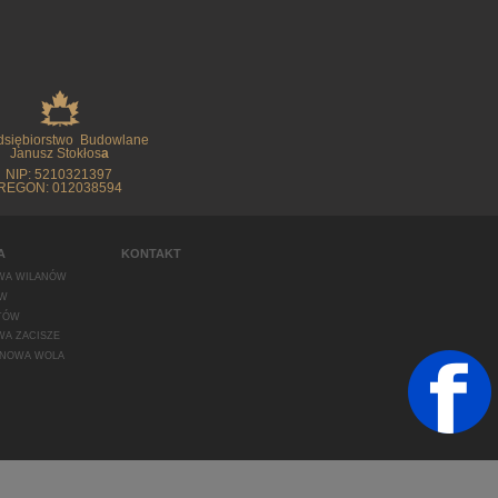
dsiębiorstwo Budowlane
Janusz Stokłos
a
NIP: 5210321397
REGON: 012038594
A
KONTAKT
WA WILANÓW
W
TÓW
A ZACISZE
 NOWA WOLA