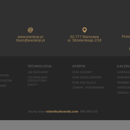
Prze
www.warskop.pl
02-777 Warszawa
biuro@warskop.pl
ul. Strzeleckiego 2/18
TECHNOLOGIA
OFERTA
GALERI
JAK BUDUJEMY
STAN SUROWY
WARSZA
EROWE
TECHNOLOGIA
STAN DEWELOPERSKI
KOMORÓ
DDASZEM
SZKIELETOWA
STAN POD KLUCZ
REMBER
ZALETY
ROWE
CENNIK - PORÓWNANIE
WARSZAW
OSIEDLE
strony www
robertkurkowski.com
888 999 620