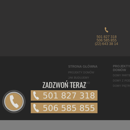
501 827 318
506 585 855
(22) 643 38 14
PROJEKTY
STRONA GŁÓWNA
DOMÓW
PROJEKTY DOMÓW
DOMY PART
JAK BUDUJEMY
ZADZWOŃ TERAZ
DOMY Z PO
BUDOWNICTWO
DOMY PIĘT
KANADYJSKIE