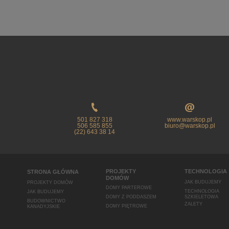
501 827 318
www.warskop.pl
506 585 855
biuro@warskop.pl
(22) 643 38 14
PROJEKTY
TECHNOLOGIA
STRONA GŁÓWNA
DOMÓW
JAK BUDUJEMY
PROJEKTY DOMÓW
DOMY PARTEROWE
TECHNOLOGIA
JAK BUDUJEMY
DOMY Z PODDASZEM
SZKIELETOWA
BUDOWNICTWO
ZALETY
DOMY PIĘTROWE
KANADYJSKIE