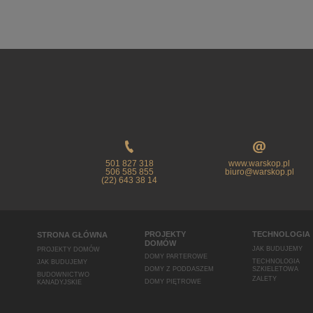
501 827 318
www.warskop.pl
506 585 855
biuro@warskop.pl
(22) 643 38 14
PROJEKTY
TECHNOLOGIA
STRONA GŁÓWNA
DOMÓW
JAK BUDUJEMY
PROJEKTY DOMÓW
DOMY PARTEROWE
TECHNOLOGIA
JAK BUDUJEMY
DOMY Z PODDASZEM
SZKIELETOWA
BUDOWNICTWO
ZALETY
DOMY PIĘTROWE
KANADYJSKIE